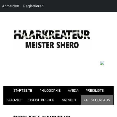
Anmelden
Registrieren
STARTSEITE
PHILOSOPHIE
AVEDA
PREISLISTE
KONTAKT
ONLINE BUCHEN
ANFAHRT
GREAT LENGTHS