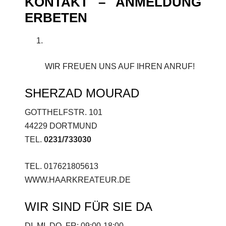
KONTAKT – ANMELDUNG
ERBETEN
WIR FREUEN UNS AUF IHREN ANRUF!
SHERZAD MOURAD
GOTTHELFSTR. 101
44229 DORTMUND
TEL.
0231/733030
TEL. 017621805613
WWW.HAARKREATEUR.DE
WIR SIND FÜR SIE DA
DI, MI, DO, FR: 09:00-18:00