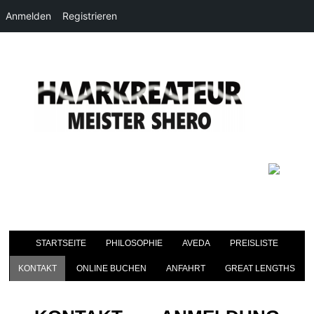
Anmelden
Registrieren
STARTSEITE
PHILOSOPHIE
AVEDA
PREISLISTE
KONTAKT
ONLINE BUCHEN
ANFAHRT
GREAT LENGTHS